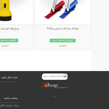
خودکار چندکاره جادویی King
چراغ قوه خورشیدی an
افزودن به سبد خرید
افزودن به سبد 
ناموجود
ناموجود
69,000 تومان
99,000 تومان
مارا دنبال کنید
<<
بیشتر بدانید
نماد اعتماد الکت