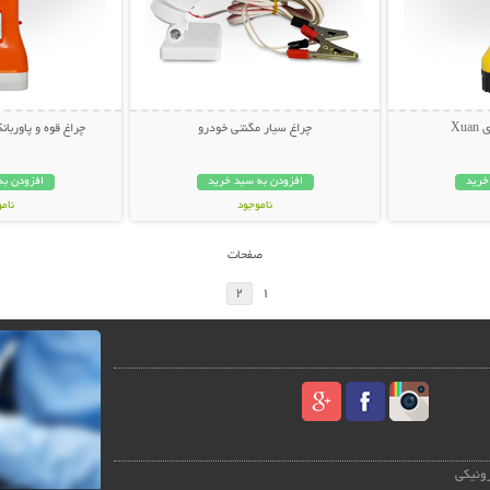
Xu
چراغ سیار مگنتی خودرو
چراغ قوه و پاوربانک
خرید
افزودن به سبد خرید
افزودن به
ناموجود
نام
79,000 تومان
69,000 توم
صفحات
2
1
رونیکی