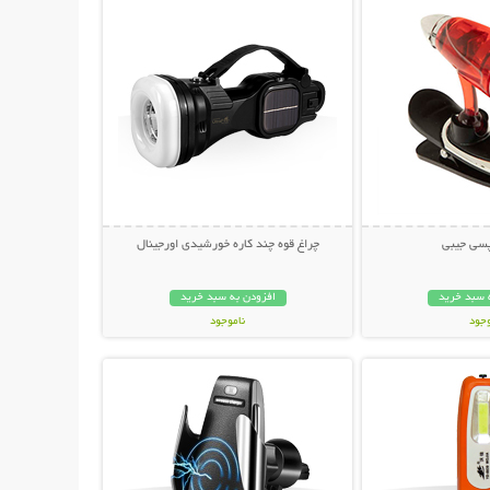
پسی جیبی
چراغ قوه چند کاره خورشیدی اورجینال
 سبد خرید
افزودن به سبد خرید
وجود
ناموجود
حات بیشتر
نمایش توضیحات بیشتر
ان
229,000 تومان