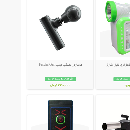
طراری قابل شارژ
ماساژور تفنگی مینی Fascial Gun
 سبد خرید
افزودن به سبد خرید
وجود
448,000 تومان
حات بیشتر
نمایش توضیحات بیشتر
مان