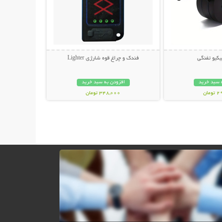
بیکیو تفنگی
فندک و چراغ قوه شارژی Lighter
 سبد خرید
افزودن به سبد خرید
مان
348,000 تومان