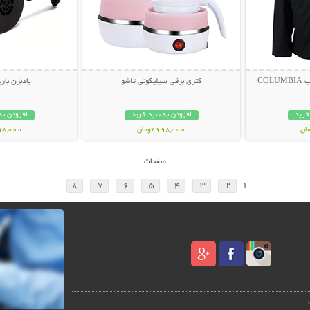
CO
کتری برقی سیلیکونی تاشو
بادبزن بار
خرید
افزودن به سبد خرید
افزودن به
998,000 تومان
298,000 تو
صفحات
8
7
6
5
4
3
2
1