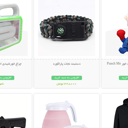
Punch
دستبند نجات پاراکورد
چراغ خورشیدی اض
خرید
افزودن به سبد خرید
افزودن به
328,000 تومان
نام
بیشتر
نمایش توضیحات بیشتر
نمایش توضی
399,000 تو