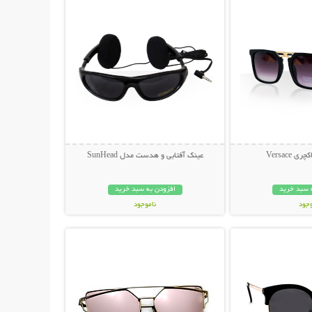
 Versace
عینک آفتابی و هدست مدل SunHead
 سبد خرید
افزودن به سبد خرید
وجود
ناموجود
حات بیشتر
نمایش توضیحات بیشتر
ان
199,000 تومان