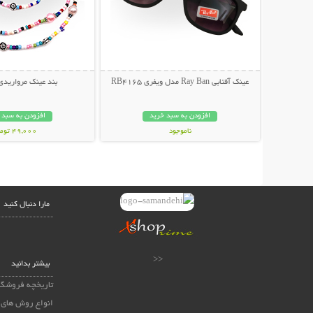
عینک آفتابی Ray Ban مدل ویفری RB4165
بند عینک مرواریدی
افزودن به سبد خرید
افزودن به سبد 
ناموجود
49,000 تومان
139,000 تومان
مارا دنبال کنید
<<
بیشتر بدانید
تاریخچه فروشگا
انواع روش های 