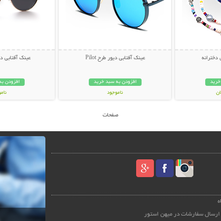
 دخترانه
عینک آفتابی دیور طرح Pilot
عینک آفتابی دیور
خرید
افزودن به سبد خرید
افزودن به
ناموجود
نام
59,000 تومان
45,000 توم
صفحات
ه
ارسال سفارشات در میهن استور