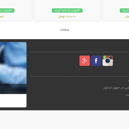
خرید
افزودن به سبد خرید
افزودن به
99,000 تومان
نام
99,000 توم
صفحات
ی در میهن استور
ت