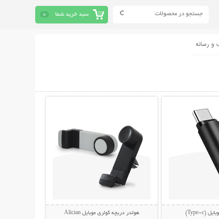
سبد خرید شما
0
 و رسانه
حات بیشتر
نمایش توضیحات بیشتر
(Type-c)
هولدر دریچه کولری موبایل Alician