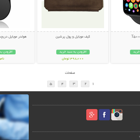
کیف موبایل و پول پرشین
هولدر موبایل دریچه کولر  Car
خرید
افزودن به سبد خرید
افزودن به
398,000 تومان
نام
109,000 تو
صفحات
5
4
3
2
1