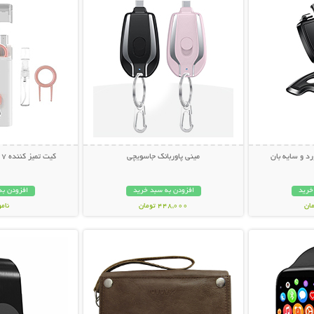
رد و سایه بان
مینی پاوربانک جاسویچی
کیت تمیز کننده 7 کاره Multifunction
خرید
افزودن به سبد خرید
افزودن به
448,000 تومان
نام
بیشتر
نمایش توضیحات بیشتر
نمایش توضی
239,000 تو