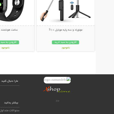
مونوپاد و سه پایه موبایل S10
ساعت هوشمند T500
افزودن به سبد خرید
افزودن به سبد 
ناموجود
ناموجود
199,000 تومان
399,000 تومان
مارا دنبال کنید
<<
بیشتر بدانید
سئوالات متداول