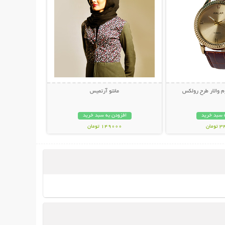
 والار طرح رولکس
مانتو آرتمیس
 سبد خرید
افزودن به سبد خرید
مان
149000 تومان