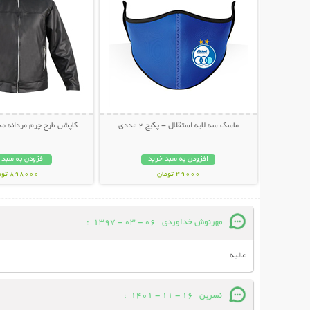
ماسک سه لایه استقلال - پکیج 2 عددی
کاپشن طرح چرم مردانه مدل MAN
افزودن به سبد خرید
افزودن به سبد 
49000 تومان
898000 تومان
مهرنوش خداوردی
06 - 03 - 1397
:
عالیه
نسرین
16 - 11 - 1401
: