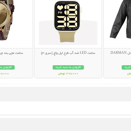
DAR
ساعت LED ضد آب طرح اپل واچ (سری 3)
ساعت مچی بند چرم
خرید
افزودن به سبد خرید
افزودن به
298000 تومان
348000 تو