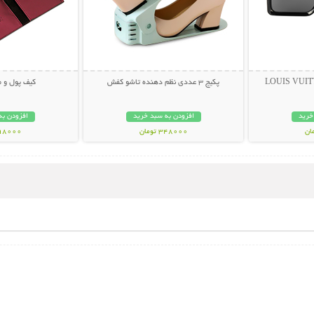
پکیج 3 عددی نظم دهنده تاشو کفش
کیف پول و موبای
خرید
افزودن به سبد خرید
افزودن به
348000 تومان
398000 تو