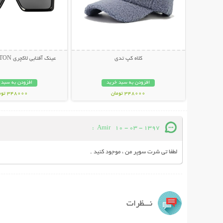
کلاه کپ تدی
عینک آفتابی لاکچری LOUIS VUITTON
افزودن به سبد خرید
افزودن به سبد 
348000 تومان
348000 تومان
:
Amir
10 - 03 - 1397
لطفا تی شرت سوپر من ، موجود کنید .
نـــظرات