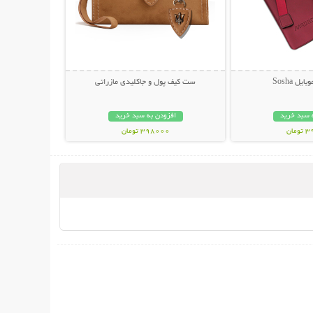
ل Sosha
ست کیف پول و جاکلیدی مازراتی
 سبد خرید
افزودن به سبد خرید
مان
398000 تومان