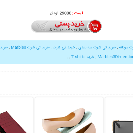
قیمت :
29000 تومان
 مردانه
,
خرید تی شرت سه بعدی
,
خرید تی شرت
,
خرید تی شرت Marbles
,
خرید 
Marbles3Dimention
,
خرید T-shirts
,
,
بیشتر
نمایش توضیحات بیشتر
نمایش توضی