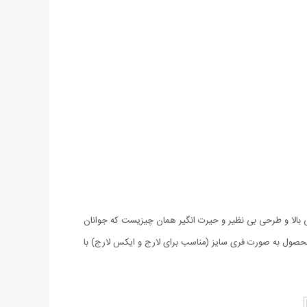
باس هایی هستند که علاوه بر شیکی و ظاهر فوق العاده کیفیت مناسب نیز داشته باشد. تی شرت سه بعدی Marbles با کیفیتی بالا و طرحی بی نظیر و حیرت انگیر همان چیزیست که جوانان
محصول به صورت فری سایز (مناسب برای لارج و ایکس لارج) با