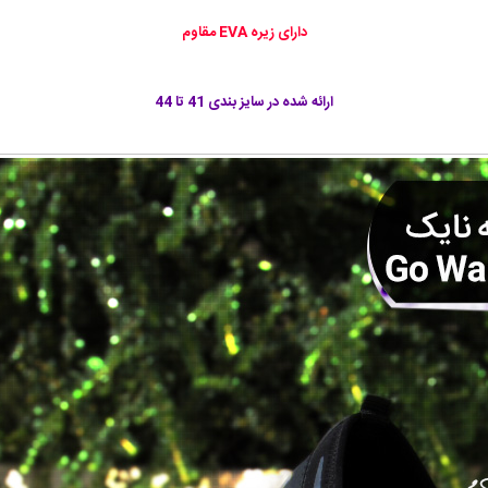
دارای
زیره EVA مقاوم
ارائه شده در سايز بندی 41 تا 44