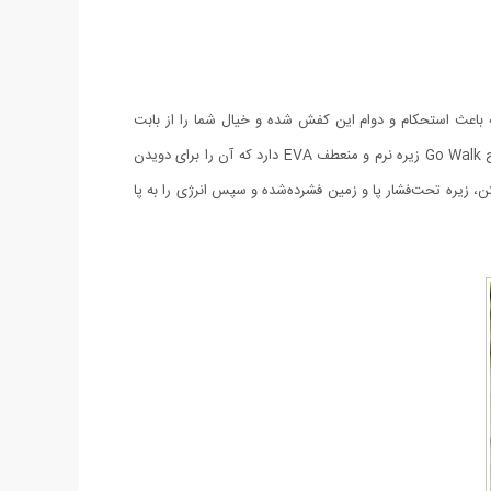
احی‌شده که باعث استحکام و دوام این کفش شده و خیال شما را از بابت
استفاده طولانی‌مدت و مستمر راحت کرده است درعین‌حال که دچار پارگی یا ساییدگی نیز نخواهد شد. یکی از ویژگی‌های مهم کفش مردانه Nike طرح Go Walk زیره نرم و منعطف EVA دارد که آن را برای دویدن
تن، زیره تحت‌فشار پا و زمین فشرده‌شده و سپس انرژی را به پا