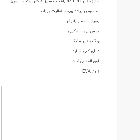
- سايز بندی 41 تا 44 (انتخاب سايز هنگام ثبت سفارش)
- مخصوص پیاده روی و فعالیت روزانه
- بسیار مقاوم و بادوام
- جنس رویه : ترکیبی
- رنگ بندی: مشکی
- داراي کفی شياردار
- فوق العادع راحت
- زیره: EVA