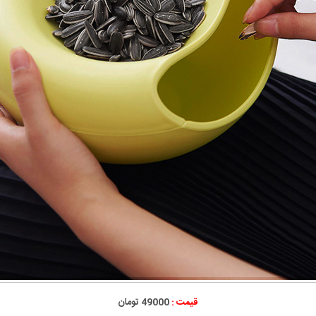
قیمت :
49000 تومان