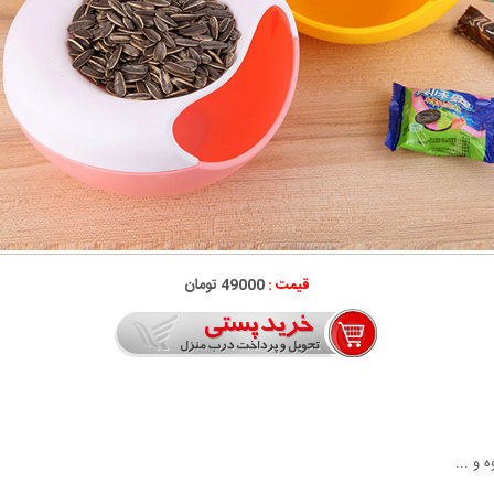
قیمت :
49000 تومان
 و ...