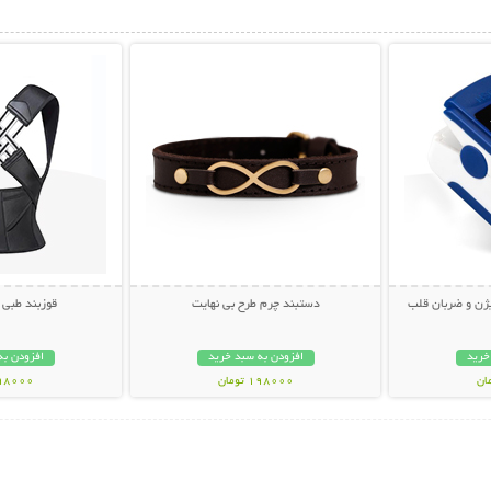
بیشتر
نمایش توضیحات بیشتر
نمایش توضی
ژن و ضربان قلب
دستبند چرم طرح بی نهایت
قوزبند طبی
خرید
افزودن به سبد خرید
افزودن به
198000 تومان
598000 تو