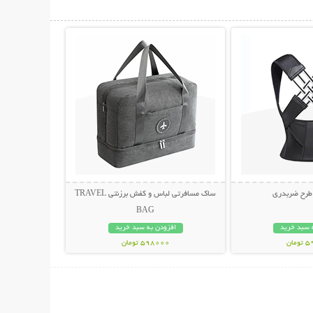
حات بیشتر
نمایش توضیحات بیشتر
 طرح ضربدری
ساک مسافرتی لباس و کفش برزنتی TRAVEL
BAG
 سبد خرید
افزودن به سبد خرید
مان
598000 تومان