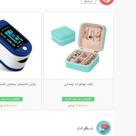
آرشیو
نمایش توضیحات بیشتر
نمایش توضیحات 
کیف جواهرات چمدانی
پالس اکسیمتر سنجش اکسی
افزودن به سبد خرید
افزودن به سبد 
398000 تومان
448000 تومان
نـــظرات