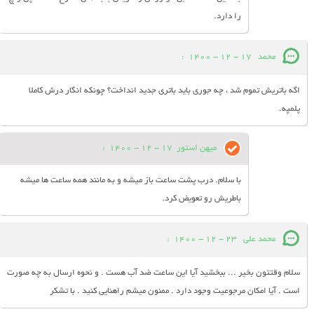
را دارد.
محمد
17 - 12 - 1400
:
اگه باتریش تموم شد ، چه جوری باید باتری جدید انداخت؟ چونکه انگار درش کاملا
پلمپه.
میهن استور
17 - 12 - 1400
:
با سلام. درب پشت ساعت باز میشه و به مانند همه ساعت ها میشه
باطریش رو تعویض کرد.
محمد علی
23 - 12 - 1400
:
سلام وقتتون بخیر ... ببخشید آیا این ساعت ضد آب هست . و نحوه ارسال به چه صورت
است . آیا امکان مرجوعیت وجود دارد . ممنون میشم راهنایی کنید . با تشکر