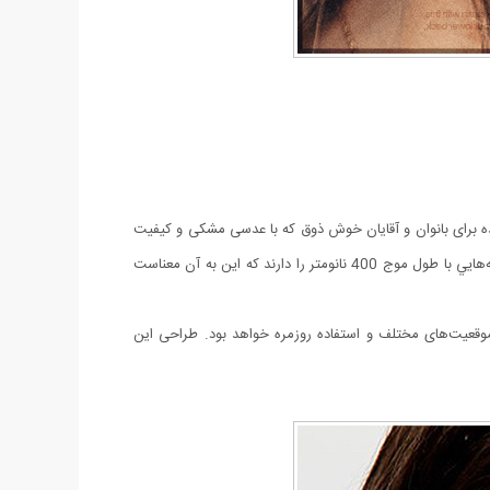
طراحی شده برای بانوان و آقایان خوش ذوق که با عدسی مشکی و کیفیت
مطلوب، جذابیت قابل‌ توجهی دارد. شيشه‌ها و لنزهاي این عينك داراي قدرت محافظت uv 400 هستند اين يعني اينكه قدرت محافظتي در مقابل اشعه‌هايي با طول موج 400 نانومتر را دارند كه اين به آن معناست
موقعیت‌های مختلف و
استفاده روزمره
خواهد بود. طراحی این