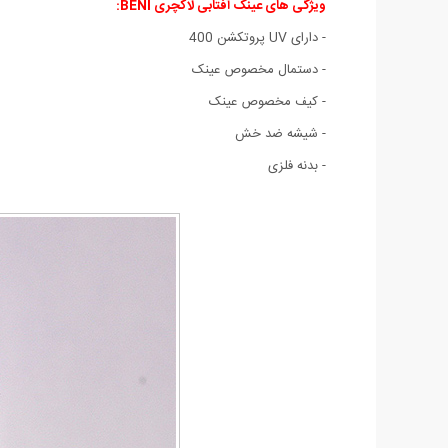
ویژگی های
عینک آفتابی لاکچری BENI:
- دارای UV پروتکشن 400
- دستمال مخصوص عینک
- کیف مخصوص عینک
- شیشه ضد خش
- بدنه فلزی