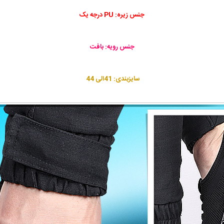
جنس زیره: PU درجه یک
جنس رویه: بافت
سایزبندی: 41الی 44