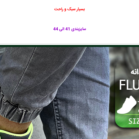
بسیار سبک و راحت
سایزبندی 41 الی 44