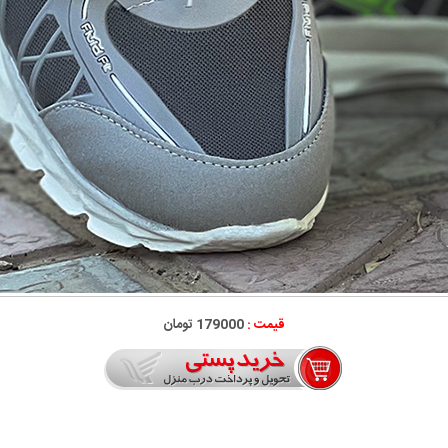
قیمت :
179000 تومان