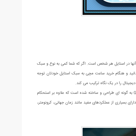
آنها در استایل هر شخص است. اگر که شما کمی به نوع و سبک
دانید و هنگام خرید ساعت مچی به سبک استایل خودتان توجه
G-SHOCK عناصر دنده ای شکل عمقی سه بعدی ایجاد می کنند و عقربه های آنالوگ به G-SHOCK جلوه قوی و قدرتمند آن را می دهند. G-SHOCK به گونه ای طراحی و ساخته شده است که علاوه بر استحکام
بر آب تا 20 بار نیز مقاوم بوده و همچنین دارای خواص ضد مغناطیسی برای زمان دقیق می باشد. GA-110 همچنین دارای بسیاری از عملکردهای مفید مانند زمان جهانی، کرونومتر،