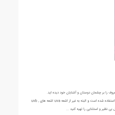
لنز این عینک از نوع UV 400 ضد خش با رنگ ثابت میباشد که در آن از تکنولوژی آنتی رفلس استفاده شده است و برای ساخت آن از یک نوع پلیمر استفاده شده است و البته به غیر از اشعه uva اشعه های uvb ,