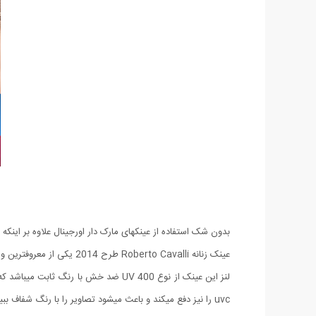
بدون شک استفاده از عینکهای مارک دار اورجینال علاوه بر این
عینک زنانه Roberto Cavalli طرح 2014 یکی از معروفترین و پرفروشترین عینکهای این کمپانی بزرگ میباشد که مطمئنا شما هم تا کنون این عینک معروف را بر چشمان دوستان و آشنایان خود دیده اید.
uvc را نیز دفع میکند و باعث میشود تصاویر را با رنگ شفاف ببینید. طراحی این مدل به صورتی بوده که با تمامی چهره ها متناسب باشد. حتما این مدل بی نظیر و استثنایی را تهیه کنید ...