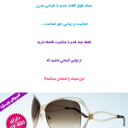
عينك فوق العاده جديد با طراحي مدرن
جذابيت و زيبايي حق شماست…
فقط چند قدم با جذابيت فاصله داريد
از اولين كساني باشيد كه
اين عينك را امتحان ميكنند!!