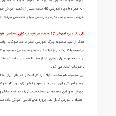
آموزش های ساده برای مبتدی ها + آموزش های پیشرفته برای ح
- به همراه با دوره آموزشی 40 ساعته بسیار ارزشمند آموزش فتوشاپ "قدم به قدم" از مقدماتی تا سطح فوق پیشرفته و استادی به زبان اصلی و با زیرنویس انگلیسی!
تدریس شده توسط مدرس سرشناس دنیا و متخصص شرکت Adobe آقای Deke McClelland
طی یک دوره آموزشی 17 ساعته، هر آنچه در دنیای نامتناهی فتوشاپ است را فرا بگیرید !
هدف از تهیه مجموعه بزرگ آموزشی صفر تا صد فتوشاپ، پاسخگو
میشوید، بلکه یک طراح توانمند و خوش سلیقه نیز خواهید بود!
در این مجموعه برای اولین بار، از صفر تا صد و از مقدماتی مقد
با فتوشاپ استاد می شود.
این مجموعه هم مناسب افراد تازه کار است و هم عالی برای عل
دروس آموزشی این مجموعه از معرفی تمام ابزارها و ارکان فتوش
آموزش های این مجموعه در نسخه جدید CC داده شده سازگاری کامل با نسخه CC و بالاتر از نرم افزار فتوشاپ را دارد.
- همراه با سورس کامل تمام پروژه های فارسی آموزش داده شده 