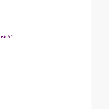
تنها روزی 30 دقیقه وقت بگذارید تا در کمتر از یک ماه همه فوت و فن نسخه جدید Photoshop را بیاموزید !
طی