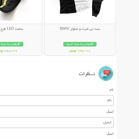
ست تی شرت و شلوار BMW
ساعت LED طرح اپل واچ
افزودن به سبد خرید
افزودن به سبد 
998000 تومان
288000 تومان
نـــظرات
نام
ایمیل
ایمیل