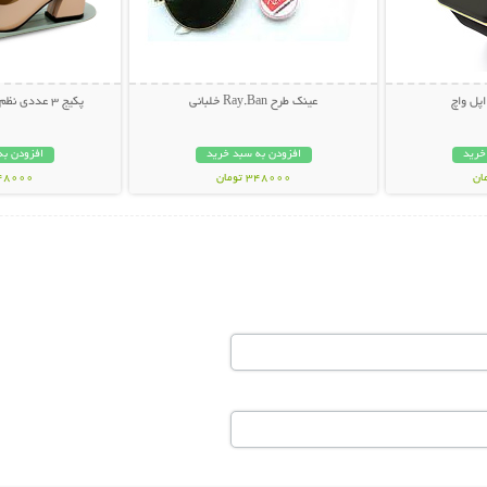
عینک طرح Ray.Ban خلبانی
پکیج 3 عددی نظم دهنده تاشو کفش
خرید
افزودن به سبد خرید
افزودن به
348000 تومان
348000 تو