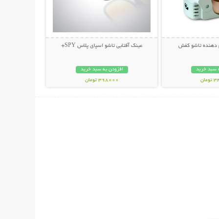
عینک آفتابی تاشو اسپای پلاس SPY+
 سبد خرید
افزودن به سبد خرید
مان
398000 تومان