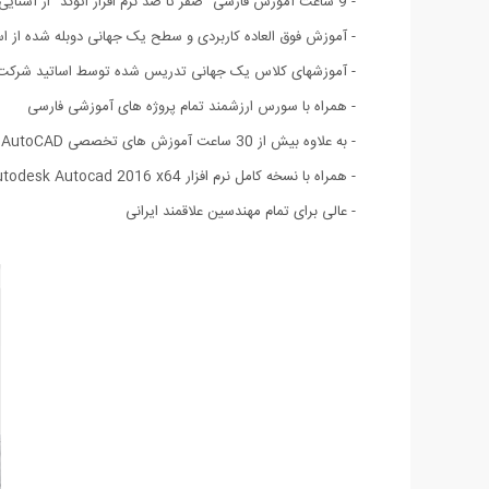
- 9 ساعت آموزش فارسی "صفر تا صد نرم افزار اتوکد" از آشنایی مقدماتی با ابزارها تا ساخت پروژه های حرفه ای
- آموزش فوق العاده کاربردی و سطح یک جهانی دوبله شده از اس
- آموزشهای کلاس یک جهانی تدریس شده توسط اساتید شرکت مع
- همراه با سورس ارزشمند تمام پروژه های آموزشی فارسی
- به علاوه بیش از 30 ساعت آموزش های تخصصی AutoCAD از شرکت های Lynda و Digital Tutors و InfiniteSkills به زبان انگلیسی ( 10 ساعت با زیر نویس انگلیسی )
- همراه با نسخه کامل نرم افزار Autodesk Autocad 2016 x64 - ویرایش 64 بیتی.
- عالی برای تمام مهندسین علاقمند ایرانی