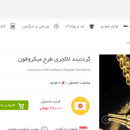
لوازم خودرو
مد و پوشاک
ورزشی و سرگرمی
کتاب
ان
گردنبند لاکچری طرح میکروفون
Luxurious Microphone Shaped Necklaces
قیمت محصول
افزودن به 
29,000 تومان
ضمانت بازگشت
بهترین کیفیت و قیمت