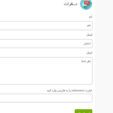
نـــظرات
نام
ایمیل
ایمیل
عبارت mihanstore را به فارسی وارد کنید