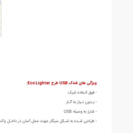
ویژگی های فندک USB طرح Eco Lighter:
- فوق الـعاده شيک
- بـدون نـياز به گـاز
- شارژ به وسيله USB
- طراحی شـده به شـکل سیگار جهت حمل آسان در داخـل پاکت