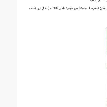
این فندک بدون نیاز به گاز و هیچ چیز دیگری روشن خواهد شد! فقط کافیست آن را با استفاده از کامپیوتر، لپ تاپ و یا برق خانگی شارژ کنید. با هر بار شارژ (حدود 1 ساعت) می توانید بالای 200 مرتبه از این فندک