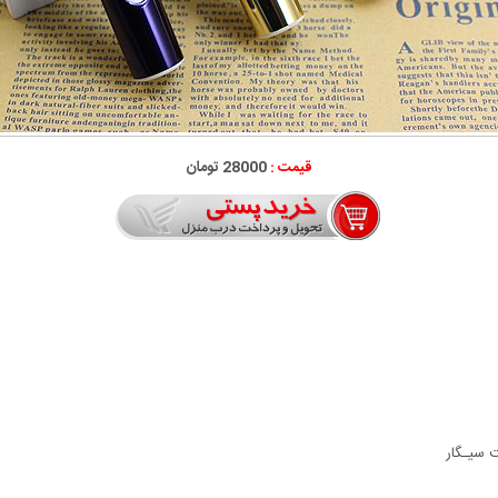
قیمت :
28000 تومان
 سیـگار