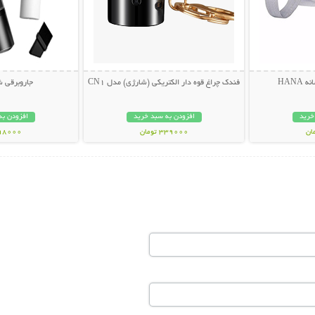
HANA
فندک چراغ قوه دار الکتریکی (شارژی) مدل CN1
جاروبرقی ش
خرید
افزودن به سبد خرید
افزودن به
339000 تومان
698000 تو