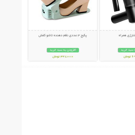
ارژی همراه
پکیج 3 عددی نظم دهنده تاشو کفش
 سبد خرید
افزودن به سبد خرید
مان
348000 تومان