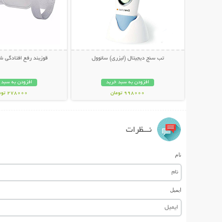
تب سنج دیجیتال (لیزری) سانوول
قوزبند رفع افتادگی شانه 
افزودن به سبد خرید
افزودن به سبد 
998000 تومان
278000 تومان
نـــظرات
نام
ایمیل