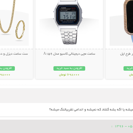
 طرح اپل
ساعت مچی دیجیتالی کاسیو مدل A159
ست ساعت دیزل و دستب
خرید
افزودن به سبد خرید
افزودن به
698000 تومان
1098000 تو
: