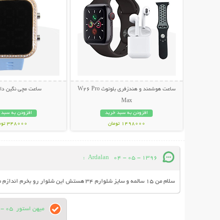
ساعت هوشمند و هندزفری بلوتوث W26 Pro
ساعت مچی نگین دار
Max
افزودن به سبد خرید
افزودن به سبد 
1498000 تومان
348000 تومان
:
Ardalan
04 - 05 - 1396
سلام من ۱۵ سالمه و سایز شلوارم ۳۴ هستش این شلوار رو بخرم اندازم میشه یا اگه بشه گشاد که نمیشه و اندامی تقریبا‌تنگ میشه؟
میهن استور
05 - 05 - 1396