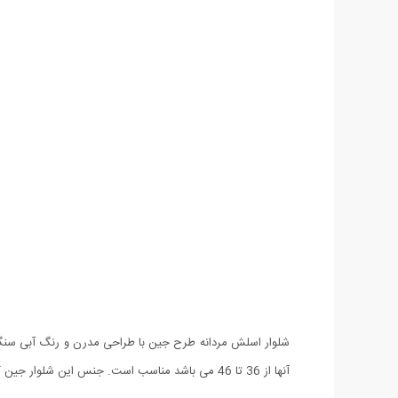
شلوار اسلش مردانه طرح جين با طراحی مدرن و رنگ آبی سنگ شو
آنها از 36 تا 46 می باشد مناسب است. جنس این شلوار جین کشی درجه یک بوده و از این رو هنگام پوشیدن آن احساس راحتی کامل خواهید داشت. طراحی این شلوار به صورت اسلیم فیت (اندامی) می باشد.