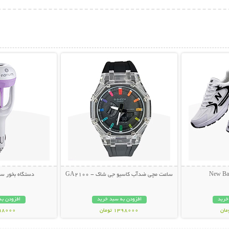
بیشتر
نمایش توضیحات بیشتر
نمایش توضی
ساعت مچی ضدآب کاسیو جی شاک - GA2100
دستگاه بخور س
خرید
افزودن به سبد خرید
افزودن به
1398000 تومان
698000 تو