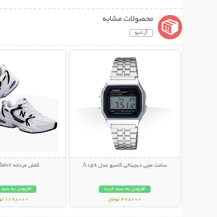
محصولات مشابه
آرشیو
نمایش توضیحات بیشتر
نمایش توضیحات 
ساعت مچی دیجیتالی کاسیو مدل A159
کفش مردانه New Balance
افزودن به سبد خرید
افزودن به سبد 
498000 تومان
1198000 تومان