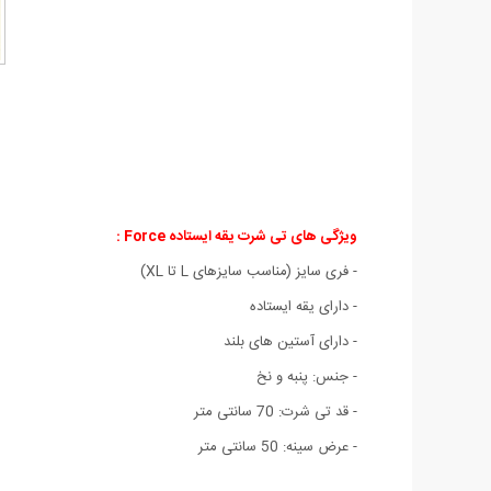
ویژگی های
تی شرت یقه ایستاده Force :
- فری سایز (مناسب سایزهای L تا XL)
- دارای یقه ایستاده
- دارای آستین های بلند
- جنس: پنبه و نخ
- قد تی شرت: 70 سانتی متر
- عرض سینه: 50 سانتی متر