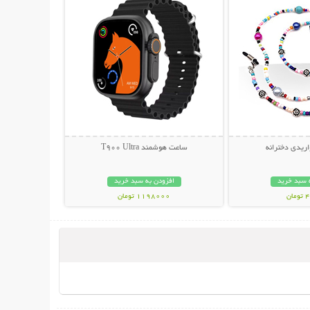
اریدی دخترانه
ساعت هوشمند T900 Ultra
 سبد خرید
افزودن به سبد خرید
ان
1198000 تومان