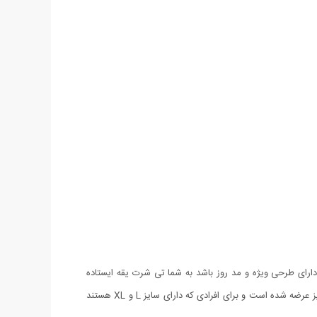
ارای طرحی ویژه و مد روز باشد به شما تی شرت یقه ایستاده
Force را معرفی می کنیم. طرح ویژه این تی شرت نمایی خاص داشته و متمایز کننده تیپ و استایل شما خواهد بود. این محصول به صورت فری سایز عرضه شده است و برای افرادی که دارای سایز L و XL هستند