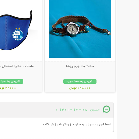
ساعت بند چرم روشا
ماسک سه لایه استقلال - پکیج
افزودن به سبد خرید
افزودن به سبد 
298000 تومان
49000 تومان
حسین
08 - 10 - 1401
:
لطفا این محصول رو بیارید زودتر شارژش کنید