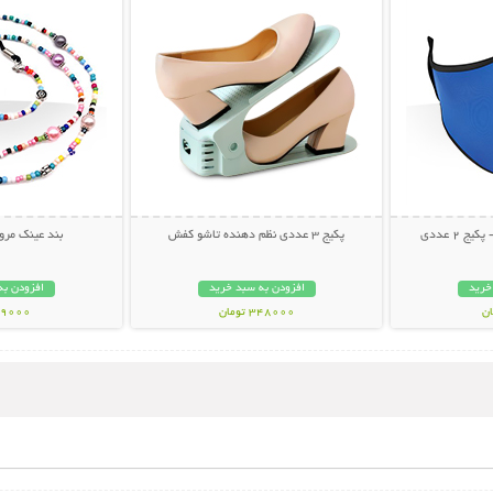
 2 عددی
پکیج 3 عددی نظم دهنده تاشو کفش
بند عینک مرو
خرید
افزودن به سبد خرید
افزودن به
348000 تومان
49000 توم