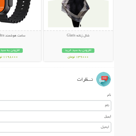
شال زنانه Glaris
ساعت هوشمند T900 Ultra
افزودن به سبد خرید
افزودن به سبد 
139000 تومان
1198000 تومان
نـــظرات
نام
ایمیل