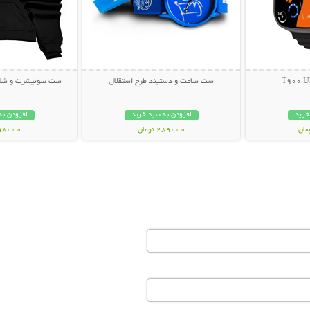
ست ساعت و دستبند طرح استقلال
ست سوئیشرت و شلوار des-Benz
خرید
افزودن به سبد خرید
افزودن به
289000 تومان
998000 تو