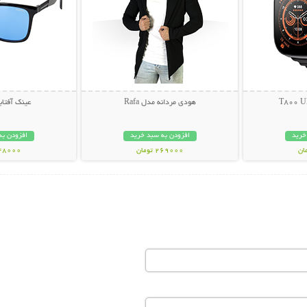
هودی مردانه مدل Rafa
عینک آفتابی PY
خرید
افزودن به سبد خرید
افزودن به
269000 تومان
348000 تو