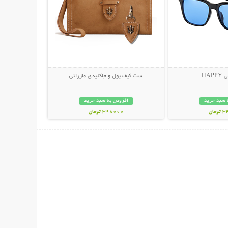
HAP
ست کیف پول و جاکلیدی مازراتی
 سبد خرید
افزودن به سبد خرید
مان
398000 تومان