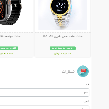
ساعت صفحه لمسی لاکچری WALAR
ساعت هوشمند T800 Ultra
افزودن به سبد خرید
افزودن به سبد 
448000 تومان
998000 تومان
نـــظرات
نام
ایمیل