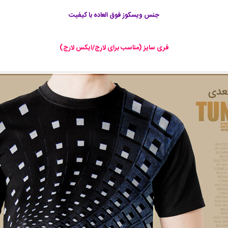
جنس ویسکوز فوق العاده با کیفیت
فری سایز (مناسب برای لارج/ایکس لارج)