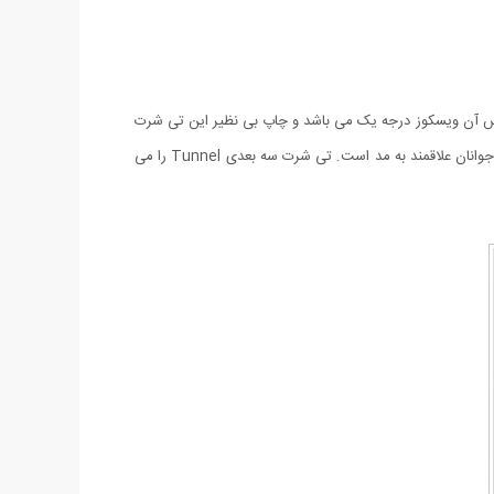
ه بوده و جنس آن ویسکوز درجه یک می باشد و چاپ بی نظیر این تی شرت
به گونه ای است که نمایی کاملا سه بعدی داشته و طراحی آن هر کسی را شگفت زده کرده و توجه همگان را به خود جلب می کند و بسیار مورد پسند جوانان علاقمند به مد است‏.‏ تی شرت سه بعدی Tunnel را می